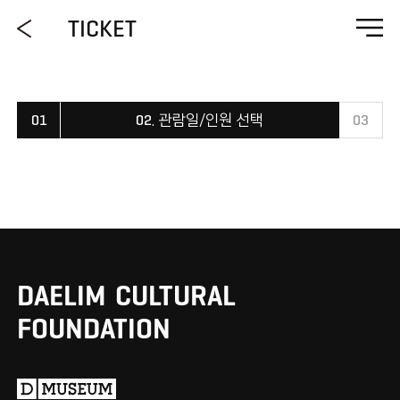
TICKET
01
02
. 관람일/인원 선택
03
DAELIM
CULTURAL
FOUNDATION